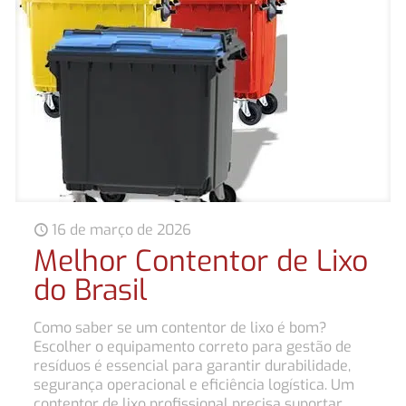
16 de março de 2026
Melhor Contentor de Lixo
do Brasil
Como saber se um contentor de lixo é bom?
Escolher o equipamento correto para gestão de
resíduos é essencial para garantir durabilidade,
segurança operacional e eficiência logística. Um
contentor de lixo profissional precisa suportar