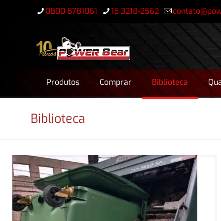
0800 8781061
15 3218-2562
contato@pow
Produtos
Comprar
Biblioteca
Qua
Biblioteca