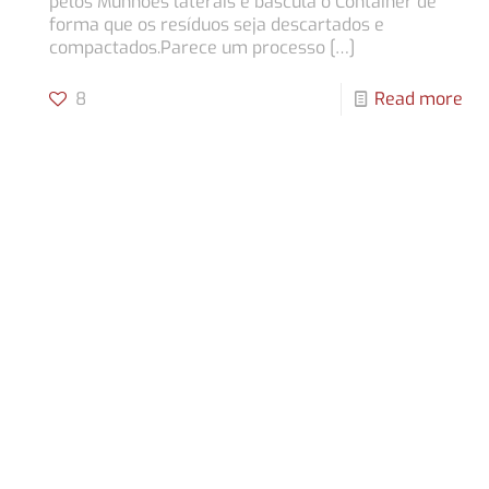
pelos Munhões laterais e bascula o Container de
forma que os resíduos seja descartados e
compactados.Parece um processo
[…]
8
Read more