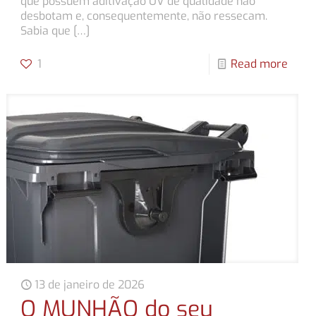
que possuem aditivação UV de qualidade não
desbotam e, consequentemente, não ressecam.
Sabia que
[…]
1
Read more
13 de janeiro de 2026
O MUNHÃO do seu