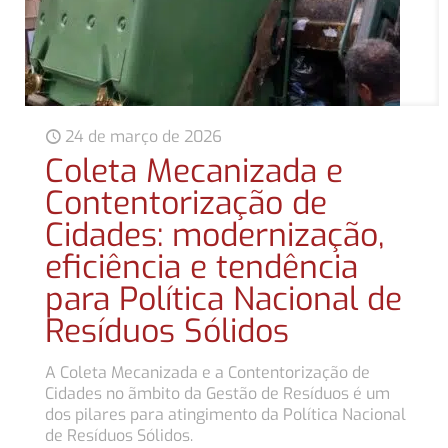
24 de março de 2026
Coleta Mecanizada e
Contentorização de
Cidades: modernização,
eficiência e tendência
para Política Nacional de
Resíduos Sólidos
A Coleta Mecanizada e a Contentorização de
Cidades no ãmbito da Gestão de Resíduos é um
dos pilares para atingimento da Política Nacional
de Resíduos Sólidos.