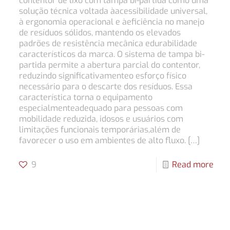
contentor de lixo com tampa bi-partida como uma
solução técnica voltada àacessibilidade universal,
à ergonomia operacional e àeficiência no manejo
de resíduos sólidos, mantendo os elevados
padrões de resistência mecânica edurabilidade
característicos da marca. O sistema de tampa bi-
partida permite a abertura parcial do contentor,
reduzindo significativamenteo esforço físico
necessário para o descarte dos resíduos. Essa
característica torna o equipamento
especialmenteadequado para pessoas com
mobilidade reduzida, idosos e usuários com
limitações funcionais temporárias,além de
favorecer o uso em ambientes de alto fluxo.
[…]
9
Read more