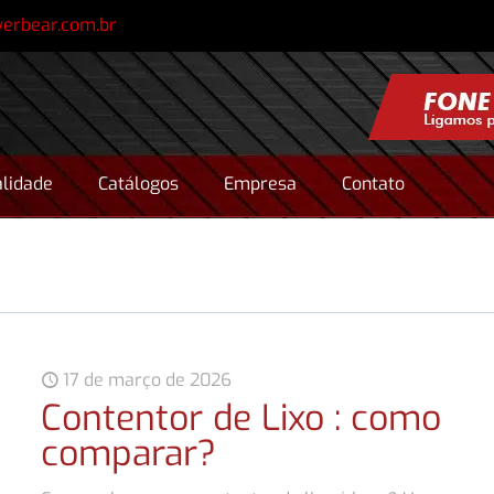
erbear.com.br
lidade
Catálogos
Empresa
Contato
17 de março de 2026
Contentor de Lixo : como
comparar?