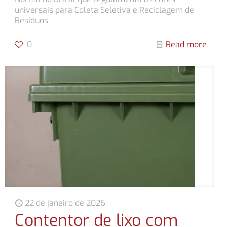
universais para Coleta Seletiva e Reciclagem de
Resíduos.
0
Read more
22 de janeiro de 2026
Contentor de lixo com