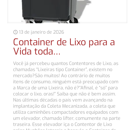
13 de janeiro de 2026
Container de Lixo para a
Vida toda…
Você já percebeu quantos Contentores de Lixo, as
chamadas “Lixeiras tipo Container”, existem no
mercado?São muitos! Ao contrário de muitos
itens de consumo, ninguém está preocupado com
a Marca de uma Lixeira, não é?“Afinal, é “só” para
colocar o lixo, oras!” Saiba que não é bem assim.
Nas últimas décadas o país vem avançando na
implantação da Coleta Mecanizada, a coleta que
utiliza caminhões compactadores equipados com
um elevador, chamado lifter, comumente na parte
traseira. Esse elevador iça o Contentor de Lixo