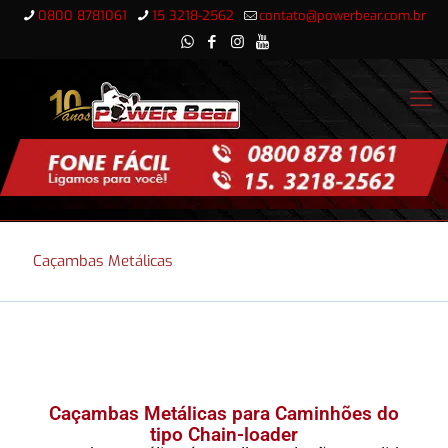
0800 8781061
15 3218-2562
contato@powerbear.com.br
Caçambas Metálicas
Caçambas Metálicas para Caminhões do
tipo Chain-loader